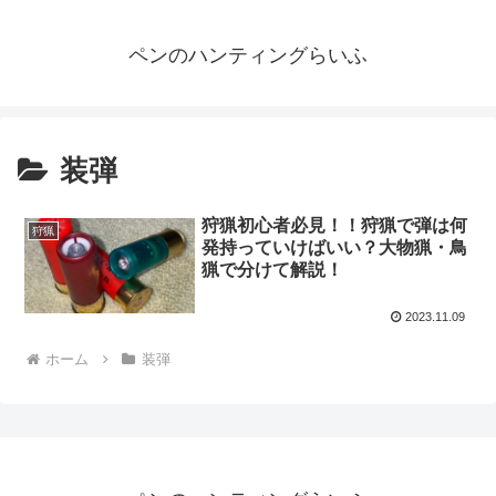
ペンのハンティングらいふ
装弾
狩猟初心者必見！！狩猟で弾は何
狩猟
発持っていけばいい？大物猟・鳥
猟で分けて解説！
2023.11.09
ホーム
装弾